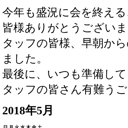
今年も盛況に会を終える
皆様ありがとうございま
タッフの皆様、早朝から
ました。
最後に、いつも準備して
タッフの皆さん有難うご
2018年5月
日
月
火
水
木
金
土